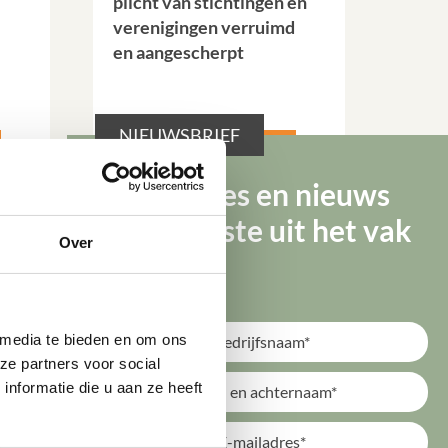
plicht van stichtingen en
verenigingen verruimd
en aangescherpt
NIEUWSBRIEF
Lees verder
Tips, advies en nieuws
van de beste uit het vak
Over
 media te bieden en om ons 
e partners voor social 
formatie die u aan ze heeft 