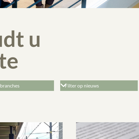
dt u
te