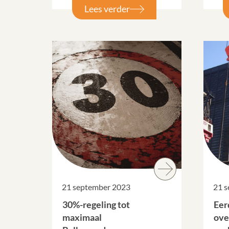
Lees verder
21 september 2023
21 
30%-regeling tot
Eer
maximaal
ove