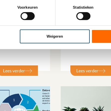
Voorkeuren
Statistieken
ugustus 2023
31 augustus 2023
De
ratiefbelangregeling –
lucratiefbelangregeling 
uil bij
valkuil bij
Weigeren
agementparticipatie
managementparticipat
s
Lees verder
Lees verder