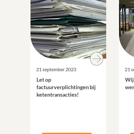
21 september 2023
21 
Let op
Wij
factuurverplichtingen bij
wer
ketentransacties!