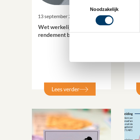
Toestemmingsselectie
Noodzakelijk
13 september 2023
31 a
Wet werkelijk
De
rendement box 3
luc
valk
man
s
Lees verder