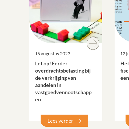
15 augustus 2023
12 j
Let op! Eerder
Het
overdrachtsbelasting bij
fis
de verkrijging van
een
aandelen in
vastgoedvennootschapp
en
Lees verder