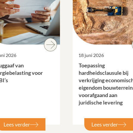
uni 2026
18 juni 2026
uggaaf van
Toepassing
rgiebelasting voor
hardheidsclausule bij
I’s
verkrijging economisc
eigendom bouwterrein
voorafgaand aan
juridische levering
Lees verder
Lees verder