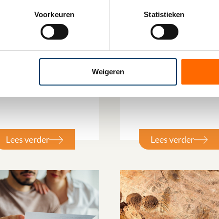
Voorkeuren
Statistieken
uni 2026
25 juni 2026
Tax Omnibus:
Update pseudo-
opese fiscale
eindheffing fossiele
eenvoudigingen,
personenauto’s
Weigeren
cale rust of nieuwe
amiek?
Lees verder
Lees verder