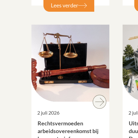
Lees verder
2 juli 2026
2 ju
Rechtsvermoeden
Uit
arbeidsovereenkomst bij
duu