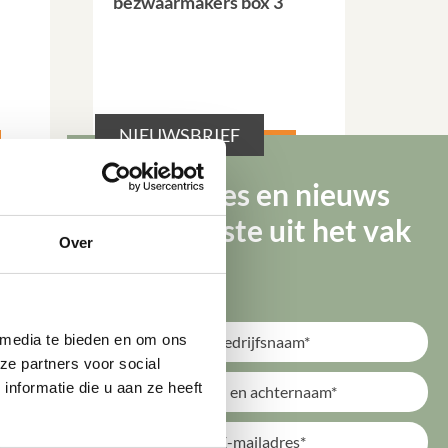
bezwaarmakers box 3
NIEUWSBRIEF
Lees verder
Tips, advies en nieuws
van de beste uit het vak
Over
 media te bieden en om ons 
e partners voor social 
formatie die u aan ze heeft 