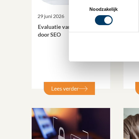
Toestemmingsselectie
Noodzakelijk
29 juni 2026
26 j
Evaluatie van de WKR
EU 
door SEO
Eur
ver
fis
dyn
Lees verder