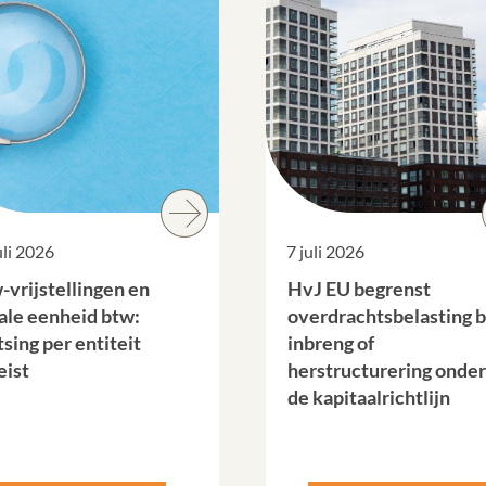
uli 2026
7 juli 2026
-vrijstellingen en
HvJ EU begrenst
cale eenheid btw:
overdrachtsbelasting b
sing per entiteit
inbreng of
eist
herstructurering onder
de kapitaalrichtlijn