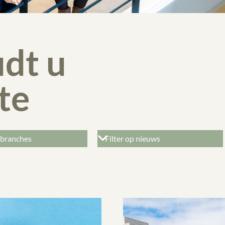
dt u
te