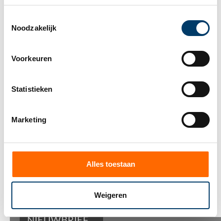
Uiteraard blijven wij de ontwikkelingen met
betrekking tot ANBI’s en de versterking van het
Toestemmingsselectie
toezicht hierop nauwgezet volgen en zodra er
Noodzakelijk
relevante ontwikkelingen zijn, zullen wij deze op
onze website delen.
Voorkeuren
Tot slot
Indien u na het lezen van het bovenstaande vragen
Statistieken
heeft, neemt u dan gerust contact op met uw Govers
contactpersoon via telefoonnummer 040 2504 504.
Marketing
Vorige
Volgende
Alles toestaan
Deel dit bericht
Weigeren
NIEUWBRIEF