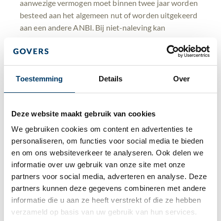
aanwezige vermogen moet binnen twee jaar worden
besteed aan het algemeen nut of worden uitgekeerd
aan een andere ANBI. Bij niet-naleving kan
handhaving door middel van een bestuurlijke boete
plaatsvinden.
Overige ontwikkelingen
Toestemming
Details
Over
Er lopen aanvullende onderzoeken, onder andere
naar ANBI’s met NSW landgoederen, internationale
Deze website maakt gebruik van cookies
activiteiten, steward ownership, geven uit de
vennootschap en de evaluatie van de giftenaftrek.
We gebruiken cookies om content en advertenties te 
personaliseren, om functies voor social media te bieden 
Conclusie
en om ons websiteverkeer te analyseren. Ook delen we 
informatie over uw gebruik van onze site met onze 
De kamerbrief van 1 juni 2026 geeft verdere
partners voor social media, adverteren en analyse. Deze 
verduidelijkingen voor ANBI’s. Met name de
partners kunnen deze gegevens combineren met andere 
bestedingsplicht en de regels rondom steun aan niet-
informatie die u aan ze heeft verstrekt of die ze hebben 
ANBI’s zijn relevante aandachtspunten voor ANBI’s.
verzameld op basis van uw gebruik van hun services.