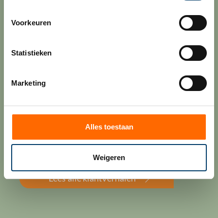
Manders kende Govers lang voordat hij in 2022 in
dienst trad bij Plato Group. Hij liep er zo’n 20 jaar
Voorkeuren
geleden stage en werkte ook voor zijn vorige
werkgever samen met Govers. “Hun manier van
Statistieken
werken spreekt me aan. We hebben een uiterst
professionele verstandhouding, maar humor mag er
ook zijn. Ze denken altijd proactief mee over hoe we
Marketing
efficiencyslagen kunnen maken. In tegenstelling tot
bij de echt grote kantoren, ben je bij Govers
allesbehalve een nummer.”
Alles toestaan
Lees verder
Weigeren
Lees alle klantverhalen