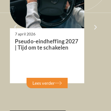
7 april 2026
12
Pseudo-eindheffing 2027
V
| Tijd om te schakelen
re
o
Lees verder