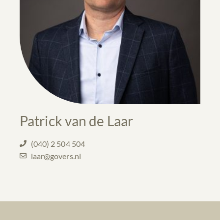
Patrick van de Laar
(040) 2 504 504
laar@govers.nl