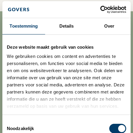
KLANTVERHAAL
Toestemming
Details
Over
Plato Group en
Govers
Deze website maakt gebruik van cookies
We gebruiken cookies om content en advertenties te 
personaliseren, om functies voor social media te bieden 
Plato Group, met meer dan 400 medewerkers
en om ons websiteverkeer te analyseren. Ook delen we 
verspreid over heel Europa, is de overkoepelende
informatie over uw gebruik van onze site met onze 
organisatie van drie toonaangevende merken op het
partners voor social media, adverteren en analyse. Deze 
gebied van promotionele producten: IGO Promo,
partners kunnen deze gegevens combineren met andere 
Clipper Interall en Compacon. Govers helpt Plato
informatie die u aan ze heeft verstrekt of die ze hebben 
Group met nationale en internationale vraagstukken
verzameld op basis van uw gebruik van hun services.
op het gebied van accountancy, fiscaliteit en
bedrijfsadvies. Aan het woord is Alex Manders,
Toestemmingsselectie
director finance & accounting bij Plato Group.
Noodzakelijk