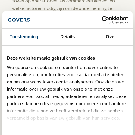
zowel op operationeel als commercieel gebied, en
welke factoren nodig zijn om de onderneming te
laten groeien. Tegelijkertijd moet u scherp zijn op
eventuele gebreken en verborgen verplichtingen,
zowel op financieel als fiscaal vlak.
Toestemming
Details
Over
Doorlichten van de overnamekandidaat
Onze ervaren due diligence-adviseurs ondersteunen
Deze website maakt gebruik van cookies
u bij uw overnameplannen. We nemen uw
We gebruiken cookies om content en advertenties te 
verwachtingen als uitgangspunt en zijn getraind om
personaliseren, om functies voor social media te bieden 
uw overnamekandidaat in korte tijd grondig door te
en om ons websiteverkeer te analyseren. Ook delen we 
lichten. Daarbij richten we ons op de bedrijfskundige
informatie over uw gebruik van onze site met onze 
werkelijkheid achter de cijfers. We analyseren de
partners voor social media, adverteren en analyse. Deze 
kwaliteit van omzet en winstmarges, geldstromen en
partners kunnen deze gegevens combineren met andere 
schuldenlast.
informatie die u aan ze heeft verstrekt of die ze hebben 
verzameld op basis van uw gebruik van hun services.
Tijdens ons onderzoek leggen we ook de financiële
en fiscale kwetsbaarheden bloot. We geven aan op
welke punten het bedrijf afwijkt van uw
Toestemmingsselectie