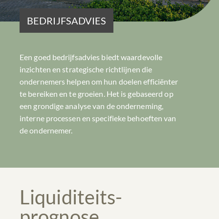
BEDRIJFSADVIES
Een goed bedrijfsadvies biedt waardevolle
inzichten en strategische richtlijnen die
ondernemers helpen om hun doelen efficiënter
te bereiken en te groeien. Het is gebaseerd op
een grondige analyse van de onderneming,
interne processen en specifieke behoeften van
de ondernemer.
Liquiditeits-
prognose