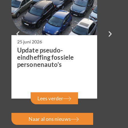
25 juni 2026
23
Update pseudo-
N
eindheffing fossiele
v
personenauto’s
c
c
Lees verder
Naar al ons nieuws