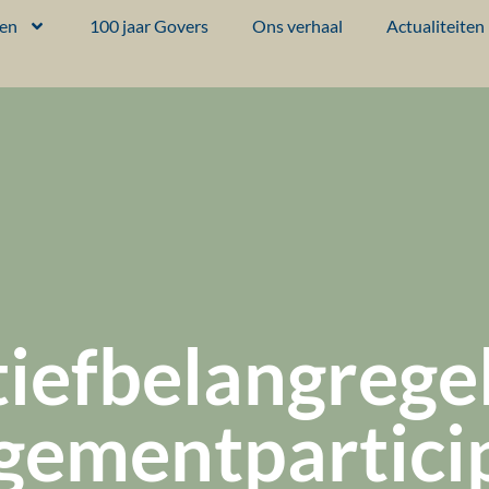
ten
100 jaar Govers
Ons verhaal
Actualiteiten
iefbelangregeli
gementpartici