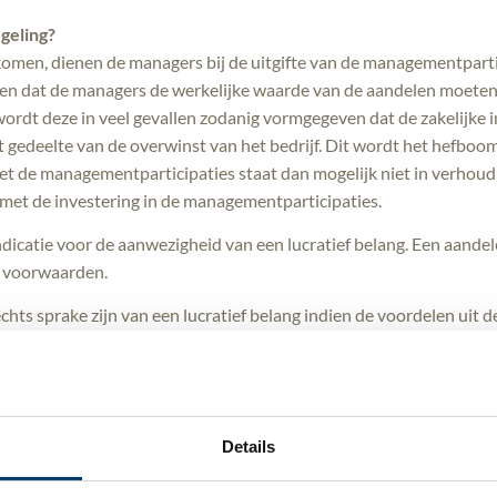
geling?
komen, dienen de managers bij de uitgifte van de managementparti
eggen dat de managers de werkelijke waarde van de aandelen moeten
ordt deze in veel gevallen zodanig vormgegeven dat de zakelijke in
t gedeelte van de overwinst van het bedrijf. Dit wordt het hefboo
de managementparticipaties staat dan mogelijk niet in verhouding
et de investering in de managementparticipaties.
ndicatie voor de aanwezigheid van een lucratief belang. Een aandele
e voorwaarden.
chts sprake zijn van een lucratief belang indien de voordelen uit
 de manager.
 met een geringe eigen inbreng een disproportioneel rendement be
der geval sprake wanneer de managementparticipaties een achterge
geplaatste aandelenkapitaal vertegenwoordigen (10%-eis).
Details
cratief belang indien er vermogensrechten worden verkregen die 
waarbij een dergelijk hefboomeffect speelt. Bij deze economisch 