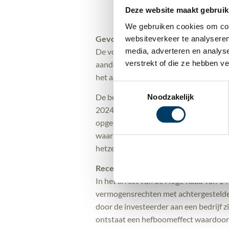
ook zowel de beloningsvoorwaarde
Deze website maakt gebruik
We gebruiken cookies om cont
Gevolgen van de lucratiefbelangrege
websiteverkeer te analyseren
De voordelen uit een aandelenbelang wo
media, adverteren en analys
verstrekt of die ze hebben v
aandelenbelang kleiner dan 5%) van de
het aandelenbelang belast in box 1 van
Toestemmingsselectie
De belastingheffing in box 1 kan oplope
Noodzakelijk
2024) en de huidige forfaitaire heffin
opgenomen om de belastingheffing in
waarin de manager meer dan 5% van d
hetzelfde kalenderjaar wordt uitgekeer
Recent aangekondigde wetswijzigin
In het arrest van de Hoge Raad van 14
vermogensrechten met achtergestelde 
door de investeerder aan een bedrijf 
ontstaat een hefboomeffect waardoor d