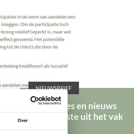
cipaties in de vorm van aandelen een
 inleggen. Om de participatie toch
breng relatief beperkt is, maar wel
meffect genoemd. Het potentiële
 tot de risico’s die door de
nbelang kwalificeert als lucratief
 de aandelen mede een beloning beogen
NIEUWSBRIEF
haald kan worden, is sprake van een
Tips, advies en nieuws
stelde soort aandelen betreffen welke
van de beste uit het vak
Over
economisch overeenkomen of
vergelijkbare vermogensrechten geldt