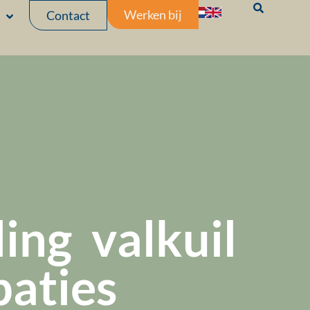
Werken bij
Contact
ng  valkuil
paties