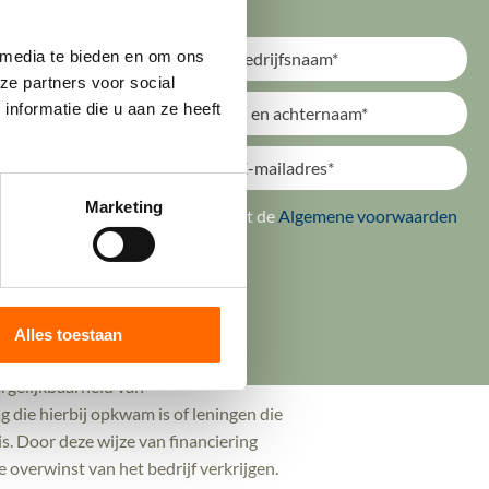
4 april 2023.
 media te bieden en om ons 
e partners voor social 
 dan 5% is) of in box 3 (bij een
formatie die u aan ze heeft 
ssing is, dan zijn de voordelen uit
 in box 2 (toptarief van 31% vanaf
Marketing
ik ga akkoord met de
Algemene voorwaarden
wet is een keuzemogelijkheid
Verstuur
 gehouden via een vennootschap
t de managementparticipatie in
van in box 1.
Alles toestaan
rgelijkbaarheid van
die hierbij opkwam is of leningen die
. Door deze wijze van financiering
overwinst van het bedrijf verkrijgen.