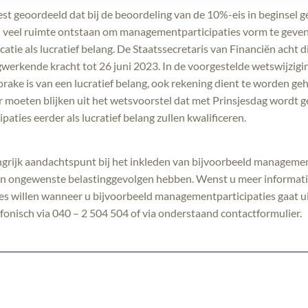
est geoordeeld dat bij de beoordeling van de 10%-eis in beginsel 
veel ruimte ontstaan om managementparticipaties vorm te geven 
icatie als lucratief belang. De Staatssecretaris van Financiën acht
erkende kracht tot 26 juni 2023. In de voorgestelde wetswijzigin
sprake is van een lucratief belang, ook rekening dient te worden 
er moeten blijken uit het wetsvoorstel dat met Prinsjesdag wordt 
ties eerder als lucratief belang zullen kwalificeren.
angrijk aandachtspunt bij het inkleden van bijvoorbeeld manageme
kan ongewenste belastinggevolgen hebben. Wenst u meer informatie
vies willen wanneer u bijvoorbeeld managementparticipaties gaat u
fonisch via 040 – 2 504 504 of via onderstaand contactformulier.