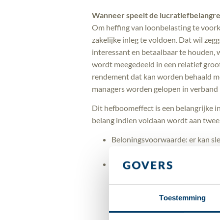
Wanneer speelt de lucratiefbelangre
Om heffing van loonbelasting te voor
zakelijke inleg te voldoen. Dat wil z
interessant en betaalbaar te houden, w
wordt meegedeeld in een relatief groo
rendement dat kan worden behaald met 
managers worden gelopen in verband m
Dit hefboomeffect is een belangrijke i
belang indien voldaan wordt aan twe
Beloningsvoorwaarde: er kan sle
te zijn voor werkzaamheden van
Hefboomeffect: in het geval dat
hefboomeffect. Hiervan is in ie
minder dan 10% van het totale 
Toestemming
Ook kan sprake zijn van een lu
vergelijkbaar zijn met aandelen 