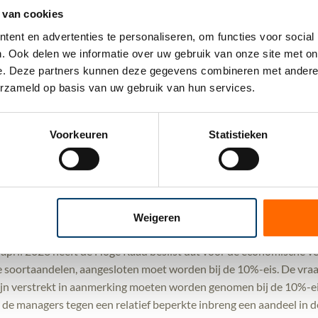
 als de 10%-eis. Dit blijkt uit het arrest van de Hoge Raad van 1
 van cookies
ent en advertenties te personaliseren, om functies voor social
ling
. Ook delen we informatie over uw gebruik van onze site met onz
rden normaliter belast in box 2 (indien het aandelenbelang groter
e. Deze partners kunnen deze gegevens combineren met andere in
erzameld op basis van uw gebruik van hun services.
 inkomstenbelasting. Wanneer de lucratiefbelangregeling van toepa
 de inkomstenbelasting in plaats van in box 2 of 3.
n tot 49,5%. Dit is een hoge heffing in vergelijking met de heffing
Voorkeuren
Statistieken
g in box 3 (in 2023 circa 2% van de waarde van de aandelen). In de 
 box 1 te voorkomen. Indien de managementparticipaties worden
e aandelen bezit en minimaal 95% van de ontvangen voordelen ui
d naar privé, dan worden deze voordelen belast in box 2 in plaats 
Weigeren
g
 april 2023 heeft de Hoge Raad beslist dat voor de economische ve
soortaandelen, aangesloten moet worden bij de 10%-eis. De vraag 
zijn verstrekt in aanmerking moeten worden genomen bij de 10%-eis
e managers tegen een relatief beperkte inbreng een aandeel in de 