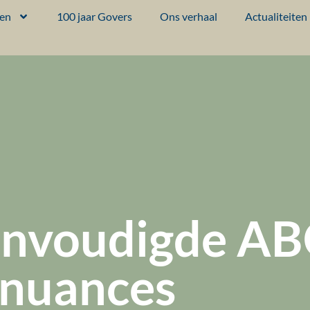
ten
100 jaar Govers
Ons verhaal
Actualiteiten
nvoudigde ABC
 nuances