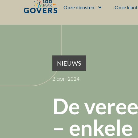
Onze diensten
Onze klan
NIEUWS
2 april 2024
De veree
– enkele