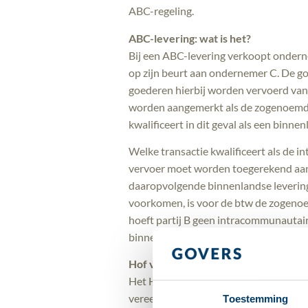
ABC-regeling.
ABC-levering: wat is het?
Bij een ABC-levering verkoopt onder
op zijn beurt aan ondernemer C. De g
goederen hierbij worden vervoerd van l
worden aangemerkt als de zogenoemde 
kwalificeert in dit geval als een binn
Welke transactie kwalificeert als de in
vervoer moet worden toegerekend aan d
daaropvolgende binnenlandse levering aa
voorkomen, is voor de btw de zogenoe
hoeft partij B geen intracommunautair
binnenlandse levering verlegd naar par
Hof van Justitie: Factuurvereisten 
Het Hof van Justitie heeft in de zaak
vereenvoudigde ABC-regeling. In deze 
Toestemming