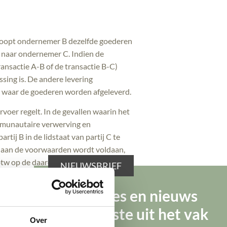
koopt ondernemer B dezelfde goederen
 naar ondernemer C. Indien de
ransactie A-B of de transactie B-C)
ing is. De andere levering
and waar de goederen worden afgeleverd.
rvoer regelt. In de gevallen waarin het
ommunautaire verwerving en
tij B in de lidstaat van partij C te
n aan de voorwaarden wordt voldaan,
e btw op de daaropvolgende
NIEUWSBRIEF
Tips, advies en nieuws
er de factuurvereisten bij de
van de beste uit het vak
ommunautaire driehoekstransactie
’. Het
Over