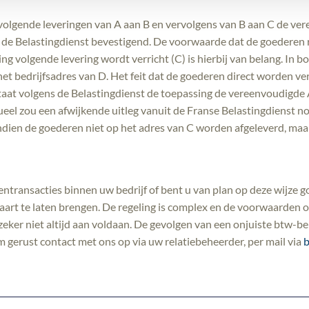
volgende leveringen van A aan B en vervolgens van B aan C de ve
n de Belastingdienst bevestigend. De voorwaarde dat de goedere
ng volgende levering wordt verricht (C) is hierbij van belang. In
et bedrijfsadres van D. Het feit dat de goederen direct worden ve
staat volgens de Belastingdienst de toepassing de vereenvoudigde 
eel zou een afwijkende uitleg vanuit de Franse Belastingdienst no
ndien de goederen niet op het adres van C worden afgeleverd, maa
entransacties binnen uw bedrijf of bent u van plan op deze wijze 
 kaart te laten brengen. De regeling is complex en de voorwaarde
k zeker niet altijd aan voldaan. De gevolgen van een onjuiste btw-b
gerust contact met ons op via uw relatiebeheerder, per mail via
b