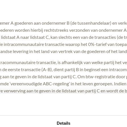
nemer A goederen aan ondernemer B (de tussenhandelaar) en ver
oederen worden hierbij rechtstreeks verzonden van ondernemer A
idstaat A naar lidstaat C, kan slechts een van de transacties (de t
intracommunautaire transactie waarop het 0%-tarief van toepass
enlandse levering in het land van vertrek van de goederen of het l
tracommunautaire transactie, is afhankelijk van welke partij het ve
e eerste transactie (A-B), dient partij B in beginsel een intrac
n te geven in de lidstaat van partij C. Om btw-registratie door par
mde ‘vereenvoudigde ABC-regeling’ in het leven geroepen. Indie
e verwerving aan te geven in de lidstaat van partij C en wordt d
tij C.
toepassing vereenvoudigde ABC-regeling
 ‘Luxury Trust Automobil GmbH’ een belangrijke uitspraak gedaan ov
zaak vermeldde partij B op de factuur ‘
van BTW vrijgestelde intrac
Details