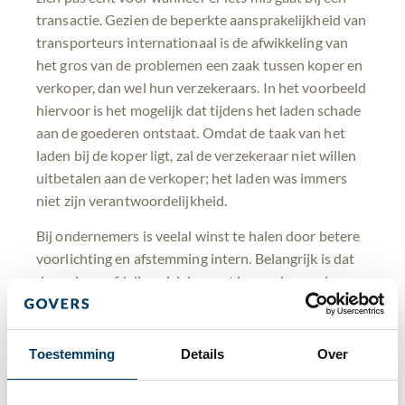
transactie. Gezien de beperkte aansprakelijkheid van
transporteurs internationaal is de afwikkeling van
het gros van de problemen een zaak tussen koper en
verkoper, dan wel hun verzekeraars. In het voorbeeld
hiervoor is het mogelijk dat tijdens het laden schade
aan de goederen ontstaat. Omdat de taak van het
laden bij de koper ligt, zal de verzekeraar niet willen
uitbetalen aan de verkoper; het laden was immers
niet zijn verantwoordelijkheid.
Bij ondernemers is veelal winst te halen door betere
voorlichting en afstemming intern. Belangrijk is dat
de verkoopafdeling zich bewust is van de gevolgen
van Incoterms die zij overeenkomen met afnemers.
Gezien de mogelijke gevolgen (risico’s, kosten,
klantbetrekkingen, etc.) is het belangrijk dat
Toestemming
Details
Over
Incoterms door verschillende afdelingen op de
agenda worden gezet. Houd daarbij altijd in het