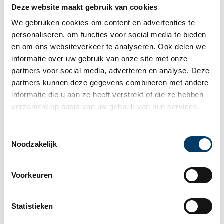
achterhoofd dat de Incoterms verplichtingen
Deze website maakt gebruik van cookies
vastleggen voor zowel koper als verkoper. Beoordeel
We gebruiken cookies om content en advertenties te 
daarom altijd of het in voorkomend geval wenselijk is
personaliseren, om functies voor social media te bieden 
dat de afnemer een bepaalde
en om ons websiteverkeer te analyseren. Ook delen we 
verantwoordelijkheid/plicht op zich neemt. Wat
informatie over uw gebruik van onze site met onze 
gebeurt er bijvoorbeeld als de koper zijn
partners voor social media, adverteren en analyse. Deze 
inklaringsverplichtingen niet na komt? Hoe werkt
partners kunnen deze gegevens combineren met andere 
een en ander uit op het gebied van
informatie die u aan ze heeft verstrekt of die ze hebben 
klantvriendelijkheid? Dergelijke vragen vormen
verzameld op basis van uw gebruik van hun services.
belangrijke overwegingen bij het overeenkomen van
Incoterms.
Toestemmingsselectie
Noodzakelijk
Ook in geval van gewijzigde situaties, zoals recent de
Brexit, is het belangrijk om de Incoterms opnieuw
Voorkeuren
tegen het licht te houden en wellicht andere
afspraken te maken. Voor sommige transacties ligt
het dan voor de hand om bepaalde
Statistieken
verantwoordelijkheden te verschuiven naar de