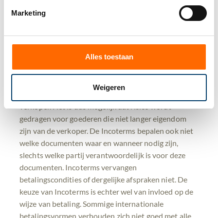
andere partij. Met name afspraken over handelingen
Marketing
op het gebied van inklaring, importheffingen en
exporthandelingen lenen zich voor wijziging in
dergelijke gevallen. In plaats van EXW kan dan voor
FCA worden gekozen en in plaats van DDP kan DAP
Alles toestaan
een goed alternatief bieden.
De Incoterms bepalen overigens niet waar het
Weigeren
eigendom (juridisch gezien) overgaat van koper op
verkoper. Het is dus mogelijk dat risico wordt
gedragen voor goederen die niet langer eigendom
zijn van de verkoper. De Incoterms bepalen ook niet
welke documenten waar en wanneer nodig zijn,
slechts welke partij verantwoordelijk is voor deze
documenten. Incoterms vervangen
betalingscondities of dergelijke afspraken niet. De
keuze van Incoterms is echter wel van invloed op de
wijze van betaling. Sommige internationale
betalingsvormen verhouden zich niet goed met alle