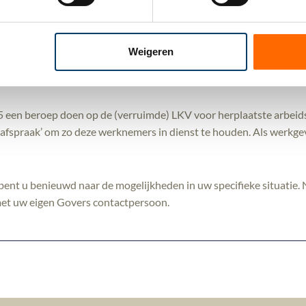
olgend jaar verruimd van het loonkostenvoordeel voor het herpla
komen werkgevers sneller in aanmerking voor een loonkostenvoor
Weigeren
atsen in de eigen functie of (geheel of gedeeltelijk) ergens anders 
 een beroep doen op de (verruimde) LKV voor herplaatste arbeid
spraak’ om zo deze werknemers in dienst te houden. Als werkgeve
f bent u benieuwd naar de mogelijkheden in uw specifieke situatie
met uw eigen Govers contactpersoon.