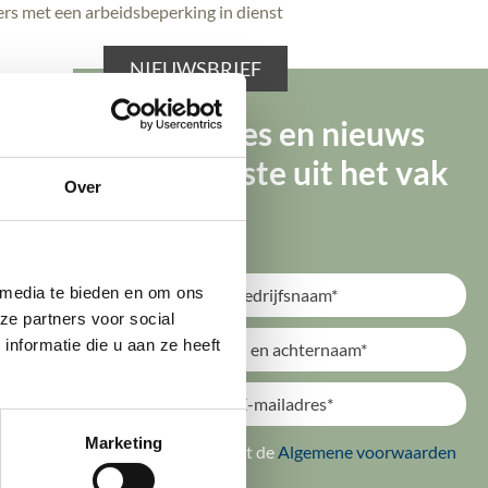
s met een arbeidsbeperking in dienst
NIEUWSBRIEF
Tips, advies en nieuws
krijgen voor werknemers met een laag
 de doelgroep banenafspraak
van de beste uit het vak
Over
dt vanaf volgend jaar stapsgewijs
ie zijn begonnen op of na 1 januari
 media te bieden en om ons 
kingen die zijn aangevangen vóór 1
e partners voor social 
formatie die u aan ze heeft 
aken van het ‘loonkostenvoordeel
Marketing
ik ga akkoord met de
Algemene voorwaarden
ekte of handicap die als zodanig