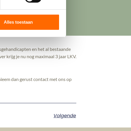
Verstuur
atsen van een werknemer met een
deel wanneer zij een werknemer met
Alles toestaan
in het bedrijf.
sgehandicapten en het al bestaande
r krijg je nu nog maximaal 3 jaar LKV.
. Neem dan gerust contact met ons op
Volgende