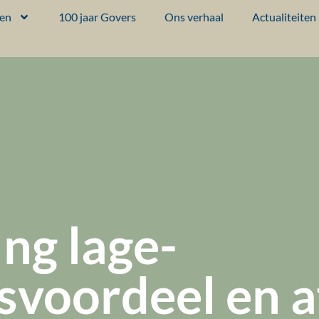
ten
100 jaar Govers
Ons verhaal
Actualiteiten
ing lage-
svoordeel en 