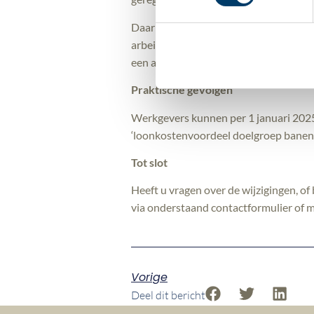
Daarnaast worden de criteria vanaf v
arbeidshandicap. Met de verruiming 
een arbeidshandicap gedeeltelijk herpla
Praktische gevolgen
Werkgevers kunnen per 1 januari 2025
‘loonkostenvoordeel doelgroep banenaf
Tot slot
Heeft u vragen over de wijzigingen, o
via onderstaand contactformulier of 
Vorige
Deel dit bericht