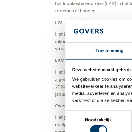
het loonkostenvoordeel (LKV) in het
te nemen of houden.
LIV
Het LIV vervalt per 1 januari 2025, 
inkomen. Het geld dat hiermee vrijko
structureel te maken. Dit voordeel is
Toestemming
LKV
Deze website maakt gebruik
Het loonkostenvoordeel (LKV) voor we
afgebouwd. Dit houdt in dat het loon
We gebruiken cookies om cont
2024 wordt verlaagd per 1 januari 202
websiteverkeer te analyseren
media, adverteren en analys
januari 2024 blijft het loonkostenvoo
verstrekt of die ze hebben v
Overige wijzigingen
Toestemmingsselectie
Het geld dat vrijkomt met de afschaff
Noodzakelijk
doelgroep banenafspraak’, welke een v
geregistreerd staan bij het UWV.