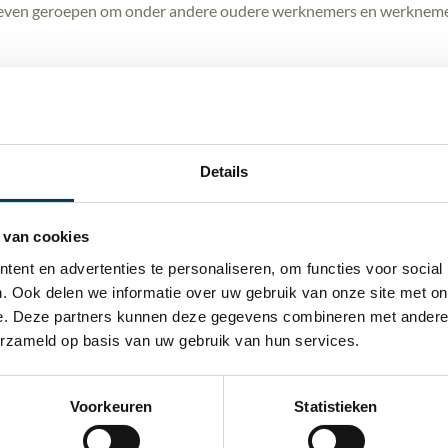
 leven geroepen om onder andere oudere werknemers en werknemer
wat betekent dat werkgevers geen financiële tegemoetkoming meer 
mt, wordt onder andere gebruikt om het loonkostenvoordeel voor
 gericht op mensen met een arbeidsbeperking.
Details
 van cookies
rkgevers die oudere werknemers in dienst hebben (of nemen), wor
kostenvoordeel voor oudere werknemers voor dienstbetrekkingen d
ent en advertenties te personaliseren, om functies voor social
5 en uiteindelijk afgeschaft per 1 januari 2026. Voor dienstbetrek
. Ook delen we informatie over uw gebruik van onze site met onz
e. Deze partners kunnen deze gegevens combineren met andere in
rdeel wel gewoon gelden.
erzameld op basis van uw gebruik van hun services.
ing van het LIV wordt onder meer gebruikt voor het structureel m
Voorkeuren
Statistieken
an de andere loonkostenvoordelen betreft voor mensen met een zi