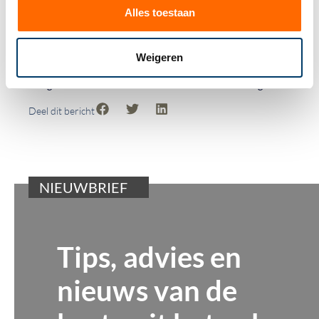
mail via
btw@govers.nl
, of telefonisch via
040 – 2
Alles toestaan
504 504
.
Weigeren
Vorige
Volgende
Deel dit bericht
NIEUWBRIEF
Tips, advies en
nieuws van de