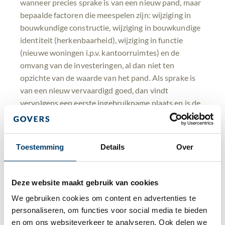
wanneer precies sprake is van een nieuw pand, maar
bepaalde factoren die meespelen zijn: wijziging in
bouwkundige constructie, wijziging in bouwkundige
identiteit (herkenbaarheid), wijziging in functie
(nieuwe woningen i.p.v. kantoorruimtes) en de
omvang van de investeringen, al dan niet ten
opzichte van de waarde van het pand. Als sprake is
van een nieuw vervaardigd goed, dan vindt
vervolgens een eerste ingebruikname plaats en is de
levering van een pand binnen twee jaar na de
ingebruikname btw-belast en vangt een nieuwe
herzieningstermijn aan.
Toestemming
Details
Over
Belangrijk om in het oog te houden, is dat wanneer
een onroerende zaak btw-belast wordt geleverd
Deze website maakt gebruik van cookies
door te opteren voor belaste levering, voor de
afnemer een nieuwe herzieningstermijn begint te
We gebruiken cookies om content en advertenties te 
lopen. Wanneer blijkt dat niet is voldaan aan de eisen
personaliseren, om functies voor social media te bieden 
en om ons websiteverkeer te analyseren. Ook delen we 
voor het opteren voor belaste levering wordt de