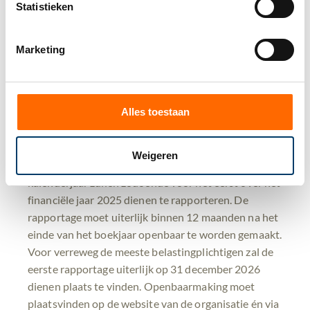
Statistieken
Sancties
De handhaving van deze rapportageverplichting is
Marketing
gelijk aan die van een jaarrekening. Het niet voldoen
aan deze verplichting is een economisch delict en kan
leiden tot civielrechtelijke boetes.
Alles toestaan
Tijdlijn
De eerste openbare rapportage
in Nederland
geldt
voor boekjaren die beginnen op of na 22 juni 2024.
Weigeren
Ondernemingen met een boekjaar gelijk aan het
kalenderjaar zullen zodoende voor het eerst over het
financiële jaar 2025 dienen te rapporteren. De
rapportage moet uiterlijk binnen 12 maanden na het
einde van het boekjaar openbaar te worden gemaakt.
Voor verreweg de meeste belastingplichtigen zal de
eerste rapportage uiterlijk op 31 december 2026
dienen plaats te vinden. Openbaarmaking moet
plaatsvinden op de website van de organisatie én via