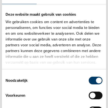
Publicatie van het rapport dient niet alleen op
de website van de groep plaats te vinden, maar
Deze website maakt gebruik van cookies
ook in het Nederlandse handelsregister (Kamer
We gebruiken cookies om content en advertenties te 
van Koophandel).
personaliseren, om functies voor social media te bieden 
Bedrijven hoeven bepaalde informatie niet te
en om ons websiteverkeer te analyseren. Ook delen we 
publiceren indien openbaarmaking hiervan
informatie over uw gebruik van onze site met onze 
bijzonder nadelig zou zijn voor de
partners voor social media, adverteren en analyse. Deze 
concurrentiepositie van de entiteit. Alle
partners kunnen deze gegevens combineren met andere 
omissies dienen wel duidelijk te worden
informatie die u aan ze heeft verstrekt of die ze hebben 
aangegeven en gemotiveerd.
verzameld op basis van uw gebruik van hun services.
De publicatie van het rapport bij de Nederlandse
Kamer van Koophandel dient binnen 12 maanden na
Toestemmingsselectie
afloop van het boekjaar plaats te vinden. De
Noodzakelijk
publicatie op de website van de onderneming dient
ten minste 5 jaar op de website van het bedrijf te
Voorkeuren
staan vermeld (ook al is de regelgeving eventueel
niet langer van toepassing).