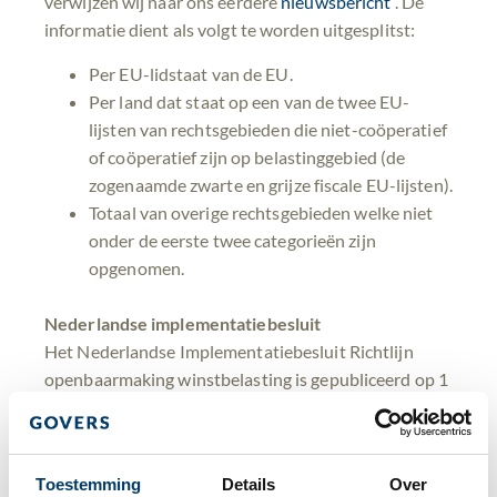
verwijzen wij naar ons eerdere
nieuwsbericht
. De
informatie dient als volgt te worden uitgesplitst:
Per EU-lidstaat van de EU.
Per land dat staat op een van de twee EU-
lijsten van rechtsgebieden die niet-coöperatief
of coöperatief zijn op belastinggebied (de
zogenaamde zwarte en grijze fiscale EU-lijsten).
Totaal van overige rechtsgebieden welke niet
onder de eerste twee categorieën zijn
opgenomen.
Nederlandse implementatiebesluit
Het Nederlandse Implementatiebesluit Richtlijn
openbaarmaking winstbelasting is gepubliceerd op 1
maart 2024 en treedt in werking vanaf 22 juni 2024.
Dit Nederlandse besluit is grotendeels in lijn met de
tekst van de Europese Richtlijn. Er zijn belangrijke
Toestemming
Details
Over
onderdelen opgenomen in het Nederlandse Besluit: