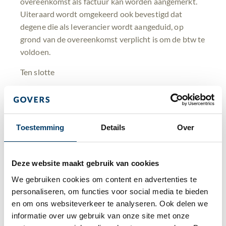
overeenkomst als factuur kan worden aangemerkt.
Uiteraard wordt omgekeerd ook bevestigd dat
degene die als leverancier wordt aangeduid, op
grond van de overeenkomst verplicht is om de btw te
voldoen.
Ten slotte
Een schriftelijke overeenkomst kan als btw-factuur
worden aangemerkt wanneer deze alle informatie
bevat die noodzakelijk is voor de Belastingdienst om
Toestemming
Details
Over
een correcte btw-aftrek vast te stellen. Mocht u
vragen hebben of in uw situatie een schriftelijke
overeenkomst als btw-factuur kan worden
Deze website maakt gebruik van cookies
aangemerkt, neem dan gerust contact met ons op via
We gebruiken cookies om content en advertenties te 
uw relatiebeheerder, per mail via
btw@govers.nl
, of
personaliseren, om functies voor social media te bieden 
telefonisch via 040 – 2 504 504. Uiteraard kunt u ook
en om ons websiteverkeer te analyseren. Ook delen we 
met al uw andere fiscale vragen bij ons terecht.
informatie over uw gebruik van onze site met onze 