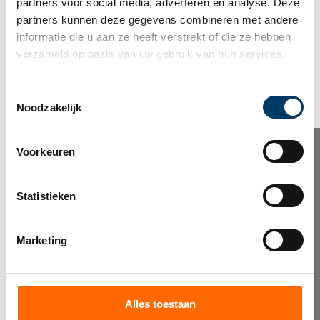
partners voor social media, adverteren en analyse. Deze 
partners kunnen deze gegevens combineren met andere 
Vorige
Volgende
informatie die u aan ze heeft verstrekt of die ze hebben 
verzameld op basis van uw gebruik van hun services.
Deel dit bericht
Toestemmingsselectie
Noodzakelijk
NIEUWBRIEF
Voorkeuren
Tips, advies en
Statistieken
nieuws van de
Marketing
beste uit het vak
Alles toestaan