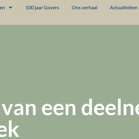
ten
100 jaar Govers
Ons verhaal
Actualiteiten
van een deeln
ek