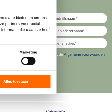
oederen) worden gebruikt voor btw-
arden voldaan, zodat de btw op
 presteren en aftrekrecht hebben!).
 media te bieden en om ons 
risprudentie, onder voorwaarden wel
e partners voor social 
tprijsverhogende btw in rekening wordt
formatie die u aan ze heeft 
) verkoopkosten van een deelneming.
or op tijd te kijken naar de
Marketing
ik ga akkoord met de
Algemene voorwaarden
ang om bij een dergelijke beoordeling
Verstuur
e brengen.
 beter dan genezen” raden wij aan om
 via uw relatiebeheerder, per mail via
Alles toestaan
dere fiscale vraagstukken.
Volgende