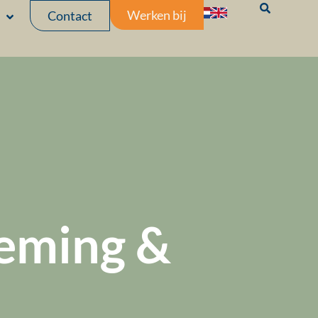
Werken bij
Contact
eming &