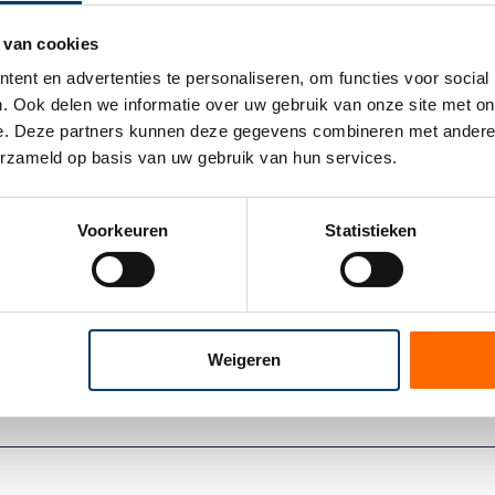
merschap voor de btw en moeten de afgenomen diensten (en/of g
oop van deelnemingen wordt veelal niet eenvoudig aan deze voorwa
 van cookies
 zijn (ook bij ondernemingen die normaal gesproken wel btw-belast
ent en advertenties te personaliseren, om functies voor social
eving van dergelijke transacties is het, op basis van beleid en ju
. Ook delen we informatie over uw gebruik van onze site met onz
op aftrek van voorbelasting te creëren en/of te voorkomen dat kos
e. Deze partners kunnen deze gegevens combineren met andere in
erzameld op basis van uw gebruik van hun services.
eoordeling van de feitelijke situatie en is dus maatwerk.
maken krijgen met aftrekbeperkingen ten aanzien van (onder meer
rgelijke transacties gemoeid zijn, kan dit een fors nadeel zijn. Do
Voorkeuren
Statistieken
tw-nadeel (gedeeltelijk) worden voorkomen. Daarbij is het van bel
r ook de gevolgen voor de vennootschapsbelasting (vpb) in kaart t
jn een deelneming te verkopen? Onder het adagium “voorkomen is
(btw op) kosten in aftrek brengt. Neemt u gerust contact met ons op
Weigeren
0 – 2 504 504. Vanzelfsprekend helpen wij u ook graag met al uw an