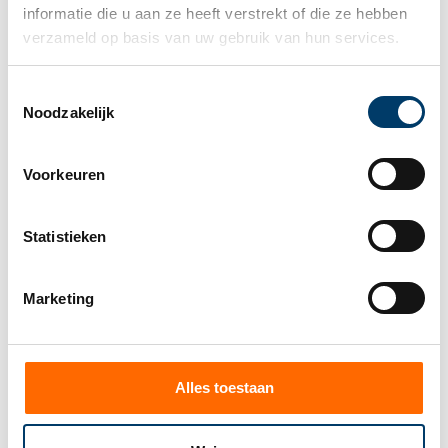
informatie die u aan ze heeft verstrekt of die ze hebben 
Heeft u dus onroerend goed, of aandelen in een
verzameld op basis van uw gebruik van hun services.
familiebedrijf of startende innovatieve onderneming
in uw bezit vóór 1 januari 2027, dan betaalt u bij
Toestemmingsselectie
verkoop van deze vermogensbestanddelen vanaf
Noodzakelijk
2027 belasting over de verkoopprijs minus de
waarde van de bezitting op 1 januari 2027.
Voorkeuren
De Staatssecretaris van Financiën heeft aangegeven
dat voor de bepaling van de waarde in het
Statistieken
economische verkeer per 1 januari 2027 van
woningen, het voor de hand ligt om aan te sluiten bij
de WOZ-waarde. Dit is (nog) niet opgenomen in het
Marketing
wetsvoorstel en is derhalve nog onzeker.
Tot slot
Tot 2027 wordt het rendement op vermogen
Alles toestaan
forfaitair vastgesteld en belast. Hierdoor kan de
situatie zich voordoen dat u over een groter fictief