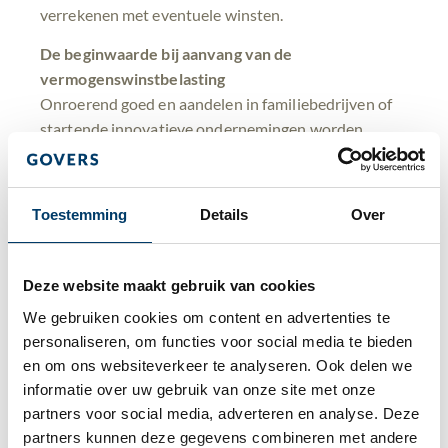
verrekenen met eventuele winsten.
De beginwaarde bij aanvang van de
vermogenswinstbelasting
Onroerend goed en aandelen in familiebedrijven of
startende innovatieve ondernemingen worden
betrokken in de vermogenswinstbelasting. De
vermogenswinstbelasting houdt in dat het verschil
tussen de verkoopprijs en de verkrijgingsprijs van
Toestemming
Details
Over
deze vermogensbestanddelen in de heffing wordt
betrokken.
Deze website maakt gebruik van cookies
In het wetsvoorstel was niet nader gespecificeerd
We gebruiken cookies om content en advertenties te 
wat wordt verstaan onder de ‘verkrijgingsprijs’. Nu is
personaliseren, om functies voor social media te bieden 
bepaald dat deze verkrijgingsprijs wordt gesteld op
en om ons websiteverkeer te analyseren. Ook delen we 
de waarde in het economische verkeer per 1 januari
informatie over uw gebruik van onze site met onze 
2027 voor vermogensbestanddelen onder de
partners voor social media, adverteren en analyse. Deze 
vermogenswinstbelasting die vóór dat tijdstip al in
partners kunnen deze gegevens combineren met andere 
uw bezit waren.