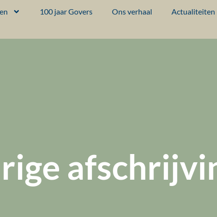
ten
100 jaar Govers
Ons verhaal
Actualiteiten
rige afschrijv