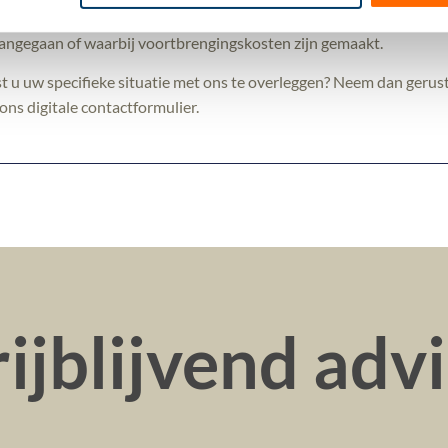
hrijving geldt voor ondernemers in de inkomstenbelasting én de v
 aangegaan of waarbij voortbrengingskosten zijn gemaakt.
nst u uw specifieke situatie met ons te overleggen? Neem dan geru
ns digitale contactformulier.
ijblijvend adv