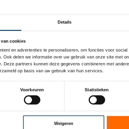
 op de minimale termijn van afschrijven. Onder andere is het mog
rijven (de VAMIL-regeling).
Details
de ondernemer zelf bepaalt hoe en wanneer deze een bedrijfsmiddel
e bedrijfsmiddelen naar eigen inzicht over de jaren verdelen. Net a
 van cookies
et lager worden dan de restwaarde.
ent en advertenties te personaliseren, om functies voor social
n 2023
. Ook delen we informatie over uw gebruik van onze site met onz
ding van de willekeurige afschrijving op nieuwe bedrijfsmiddelen.
e. Deze partners kunnen deze gegevens combineren met andere in
erzameld op basis van uw gebruik van hun services.
angewezen bedrijfsmiddelen die niet eerder in gebruik zijn genomen,
en is aangegaan of ter zake van de voortbrenging voortbrengingsk
Voorkeuren
Statistieken
ndernemer in het jaar van investering (2023) maximaal 50% van de 
ulier te worden afgeschreven. Het totaal aan afschrijvingen over d
rijving wordt slechts naar voren gehaald, wat in het jaar van de ho
Weigeren