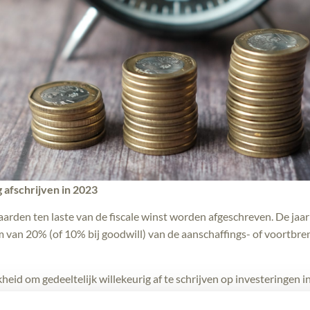
 afschrijven in 2023
den ten laste van de fiscale winst worden afgeschreven. De jaarli
m van 20% (of 10% bij goodwill) van de aanschaffings- of voortbr
kheid om gedeeltelijk willekeurig af te schrijven op investeringen
k liquiditeitsvoordeel.