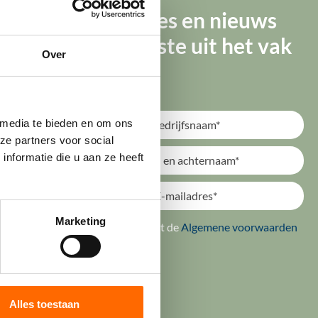
Tips, advies en nieuws
elijk om op bepaalde milieu-
van de beste uit het vak
Over
 afschrijft. U kunt 75% van het
ls bij de gewone afschrijving mag de
 media te bieden en om ons 
e partners voor social 
formatie die u aan ze heeft 
 voor zover de belastingplichtige ter
osten heeft gemaakt in het
Marketing
ik ga akkoord met de
Algemene voorwaarden
betreffende investering willekeurig
Verstuur
e gehele levensduur van het
gere afschrijving een
Alles toestaan