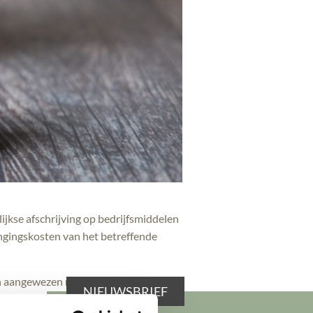
jkse afschrijving op bedrijfsmiddelen
engingskosten van het betreffende
 in aangewezen nieuwe
NIEUWSBRIEF