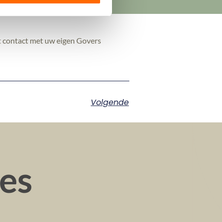
ennootschapsbelasting die de
st contact met uw eigen Govers
Volgende
ies