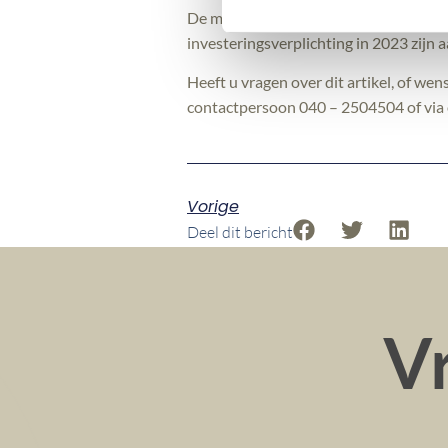
De mogelijkheid van willekeurige afsc
investeringsverplichting in 2023 zijn
Heeft u vragen over dit artikel, of we
contactpersoon 040 – 2504504 of via o
Vorige
Deel dit bericht
Vr