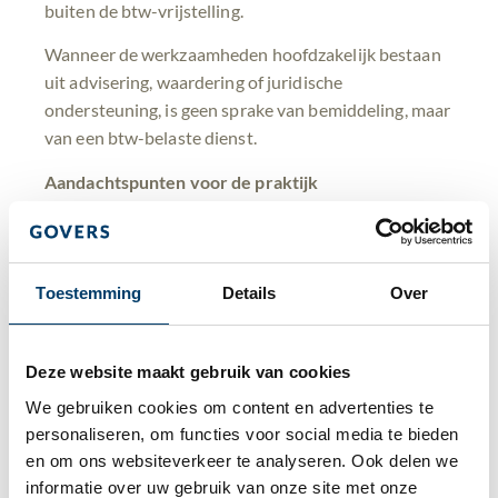
buiten de btw-vrijstelling.
Wanneer de werkzaamheden hoofdzakelijk bestaan
uit advisering, waardering of juridische
ondersteuning, is geen sprake van bemiddeling, maar
van een btw-belaste dienst.
Aandachtspunten voor de praktijk
Het besluit sluit aan bij de ruime uitleg die het Hof
van Justitie heeft gegeven in jurisprudentie op het
gebied van de btw-vrijstelling voor bemiddeling. In
Toestemming
Details
Over
de praktijk werd er echter ook door diverse
dienstverleners gehandeld alsof de dienstverlening
niet kwalificeerde als bemiddeling, waardoor er btw
Deze website maakt gebruik van cookies
in rekening werd gebracht over de dienstverlening.
We gebruiken cookies om content en advertenties te 
personaliseren, om functies voor social media te bieden 
Als dienstverlener die zich op bovengenoemde
en om ons websiteverkeer te analyseren. Ook delen we 
activiteiten richt, is het van belang om uw
informatie over uw gebruik van onze site met onze 
dienstverlening en facturatie als gevolg van dit