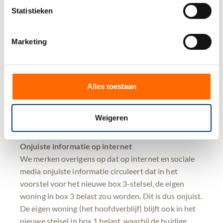
Daarnaast is de termijn voor het invullen van het
Statistieken
formulier relatief kort. Om hierop voorbereid te zijn,
adviseren wij om op voorhand een inventarisatie te
maken in welke jaren uw werkelijk rendement
Marketing
vermoedelijk lager is dan het forfaitair bepaalde
rendement, en de bewijsstukken te verzamelen om
het werkelijk rendement te bepalen voor dat
Alles toestaan
betreffende jaar. We ontvangen deze stukken graag
zo spoedig mogelijk. De Belastingdienst heeft een
lijst
gepubliceerd met bewijsstukken waar u aan kunt
Weigeren
denken.
Onjuiste informatie op internet
We merken overigens op dat op internet en sociale
media onjuiste informatie circuleert dat in het
voorstel voor het nieuwe box 3-stelsel, de eigen
woning in box 3 belast zou worden. Dit is dus onjuist.
De eigen woning (het hoofdverblijf) blijft ook in het
nieuwe stelsel in box 1 belast, waarbij de huidige