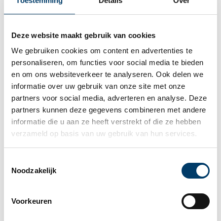
Toestemming
Details
Over
In een webinar over box 3 heeft de Belastingdienst
aangegeven dat de termijn voor het invullen van het
formulier 12 weken bedraagt indien het formulier
Deze website maakt gebruik van cookies
wordt ingevuld als motivering van een eerder
We gebruiken cookies om content en advertenties te 
bezwaar of een verzoek ambtshalve vermindering
personaliseren, om functies voor social media te bieden 
van een eerder opgelegde aanslag. Indien het
en om ons websiteverkeer te analyseren. Ook delen we 
formulier wordt ingevuld als aanvulling op een
informatie over uw gebruik van onze site met onze 
recent door ons ingediende aangifte
partners voor social media, adverteren en analyse. Deze 
inkomstenbelasting, dan bedraagt de termijn 26
partners kunnen deze gegevens combineren met andere 
weken. Indien u zelf de aangifte inkomstenbelasting
informatie die u aan ze heeft verstrekt of die ze hebben 
hebt ingediend, bedraagt deze laatste termijn ook 12
verzameld op basis van uw gebruik van hun services.
weken.
Toestemmingsselectie
Het bepalen van het werkelijk rendement kan zeer
Noodzakelijk
tijdrovend zijn, met name bij grotere vermogens, in
het geval dat u verschillende
vermogensbestanddelen aanhoudt of indien veel
Voorkeuren
(beleggings-)transacties in een jaar plaatsvinden.