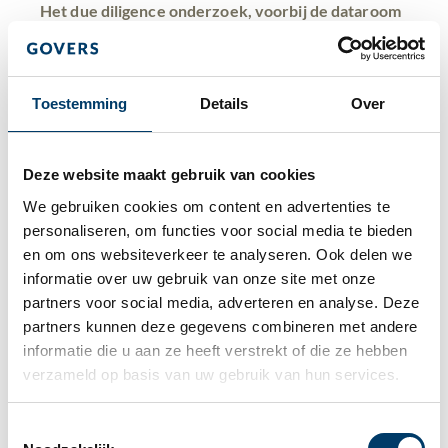
Het due diligence onderzoek, voorbij de dataroom
Het due diligence zal zich op meerdere aspecten van
de target richten. Een deelgebied vormen de
commerciële, operationele en logistieke aspecten, die
Toestemming
Details
Over
veelal door mensen van de kopende onderneming
zelf worden uitgevoerd. Hetzelfde geldt voor
personeelszaken. Deelgebieden als juridische,
Deze website maakt gebruik van cookies
financiële en fiscale aspecten lenen zich er goed voor
We gebruiken cookies om content en advertenties te 
om uitbesteed te worden aan adviseurs.
personaliseren, om functies voor social media te bieden 
en om ons websiteverkeer te analyseren. Ook delen we 
In de loop van de jaren hebben we daarbij een
informatie over uw gebruik van onze site met onze 
interessante ontwikkeling gezien. De jurisprudentie
partners voor social media, adverteren en analyse. Deze 
over de aansprakelijkheid voor de lijken in de kast, en
partners kunnen deze gegevens combineren met andere 
de afweging hierbij van mededelingsplicht versus
informatie die u aan ze heeft verstrekt of die ze hebben 
onderzoeksplicht, heeft er toe geleid dat het
verzameld op basis van uw gebruik van hun services.
boekenonderzoek gebeurde op basis van
gestructureerde datarooms. Dat waren eerst fysieke
Toestemmingsselectie
ruimtes met ordners vol met stukken als statuten,