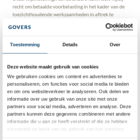
recht om betaalde voorbelasting in het kader van de
toezichthoudende werkzaamheden in aftrek te
brengen. Als gevolg van deze btw-verplichtingen
moet de toezichthouder periodiek een btw-aangifte
indienen en een btw-administratie bijhouden.
Toestemming
Details
Over
Recente
jurisprudentie
Deze website maakt gebruik van cookies
We gebruiken cookies om content en advertenties te 
personaliseren, om functies voor social media te bieden 
Op 13 juni 2019 heeft het Hof van Justitie echter
en om ons websiteverkeer te analyseren. Ook delen we 
geoordeeld dat commissarissen en soortgelijke
informatie over uw gebruik van onze site met onze 
toezichthouders onder voorwaarden niet worden
partners voor social media, adverteren en analyse. Deze 
aangemerkt als btw-ondernemer. Uit deze uitspraak
partners kunnen deze gegevens combineren met andere 
(welke ook is bevestigd door het Hof ‘s-
informatie die u aan ze heeft verstrekt of die ze hebben 
Hertogenbosch) blijkt dat voor de kwalificatie van
verzameld op basis van uw gebruik van hun services.
een toezichthouder als btw-ondernemer bepalend is
in welke mate van zelfstandigheid de