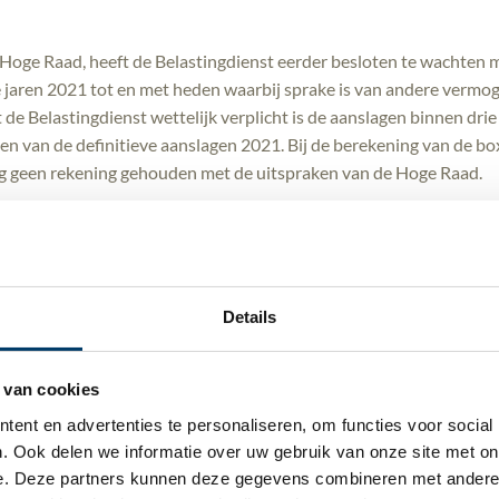
 Hoge Raad, heeft de Belastingdienst eerder besloten te wachten m
 jaren 2021 tot en met heden waarbij sprake is van andere vermo
de Belastingdienst wettelijk verplicht is de aanslagen binnen drie 
n van de definitieve aanslagen 2021. Bij de berekening van de box 
og geen rekening gehouden met de uitspraken van de Hoge Raad.
ef van de Belastingdienst inzake de definitieve aanslag inkomsten
at u voor box 3 over het werkelijke rendement belast wordt, indien
 De belastingplichtige dient het werkelijke rendement door te gev
’. Dit formulier komt in de zomer van 2025 beschikbaar.
Details
hter niet duidelijk dat het, ter behoud van rechten, van belang is 
e maken tegen uw definitieve aanslag inkomstenbelasting indien 
 van cookies
r is dan het forfaitair vastgestelde rendement. Indien blijkt dat h
ent en advertenties te personaliseren, om functies voor social
 dan wordt het lagere forfaitair vastgestelde rendement belast. De
. Ook delen we informatie over uw gebruik van onze site met onz
e. Deze partners kunnen deze gegevens combineren met andere in
bedrag wel op tijd te betalen, ook al blijkt achteraf dat u te veel 