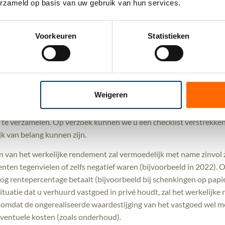
erzameld op basis van uw gebruik van hun services.
 op een later moment terug. In beginsel vergoedt de Belastingdienst
aag bij zowel het opstellen van het bezwaarschrift als het onde
Voorkeuren
Statistieken
ang dat u ons tijdig informeert na ontvangst van de definitieve aa
f Werkelijk Rendement’ pas in de zomer van 2025 beschikbaar wor
 over de wijze waarop invulling wordt gegeven aan het begrip
Weigeren
 de beschikbaarstelling van het formulier kan het alvast zinvol z
 te verzamelen. Op verzoek kunnen we u een checklist verstrekke
k van belang kunnen zijn.
 van het werkelijke rendement zal vermoedelijk met name zinvol z
nten tegenvielen of zelfs negatief waren (bijvoorbeeld in 2022). O
g rentepercentage betaalt (bijvoorbeeld bij schenkingen op papie
 situatie dat u verhuurd vastgoed in privé houdt, zal het werkelij
t, omdat de ongerealiseerde waardestijging van het vastgoed we
entuele kosten (zoals onderhoud).