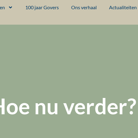
ten
100 jaar Govers
Ons verhaal
Actualiteiten
Hoe nu verder?