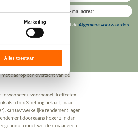
 hierover géén rente.
rbouwen van het werkelijk behaalde
Marketing
ik ga akkoord met de
Algemene voorwaarden
nslag inkomstenbelasting.
Verstuur
den gesteld. In
ons eerdere
Alles toestaan
ijn om de benodigde gegevens voor het
n met daarop een overzicht van de
ijn wanneer u voornamelijk effecten
ok als u box 3 heffing betaalt, maar
r), kan uw werkelijke rendement lager
ke rendement doorgaans hoger zijn dan
l meegenomen moet worden, maar geen