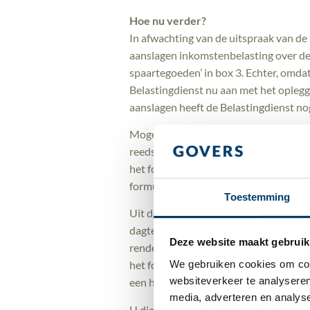
Hoe nu verder?
In afwachting van de uitspraak van de
aanslagen inkomstenbelasting over de
spaartegoeden’ in box 3. Echter, omdat 
Belastingdienst nu aan met het oplegge
aanslagen heeft de Belastingdienst n
Mogelijk ontvangt u binnenkort een bri
reeds ontvangen. In deze brief staat d
het forfaitair vastgestelde rendement.
formulier ‘Opgaaf Werkelijk Rendement
Toestemming
Uit de brief volgt naar onze mening ec
dagtekening van de aanslag) bezwaar t
Deze website maakt gebruik
rendement in het betreffende jaar lage
We gebruiken cookies om cont
het forfaitair vastgestelde rendement,
websiteverkeer te analyseren
een hogere belastingheffing.
media, adverteren en analys
U dient het op de aanslag verschuldigde 