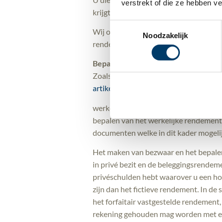
verstrekt of die ze hebben v
krijgt u de te veel betaalde belasting
Toestemmingsselectie
Wij ondersteunen u vanzelfsprekend gr
Noodzakelijk
rendement. Het is in dat geval van bel
Bepalen werkelijk rendement
Zoals gezegd zal het formulier ‘Opgaa
artikel
hebben we u reeds geïnformeerd
werkelijk rendement. Vooruitlopend op
bepalen van het werkelijke rendement
documenten welke in dit kader mogelij
Het maken van bezwaar en het bepalen
in privé bezit en de beleggingsrendeme
privéschulden hebt waarover u een hoo
zijn dan het fictieve rendement. In de
het forfaitair vastgestelde rendemen
rekening gehouden mag worden met ev