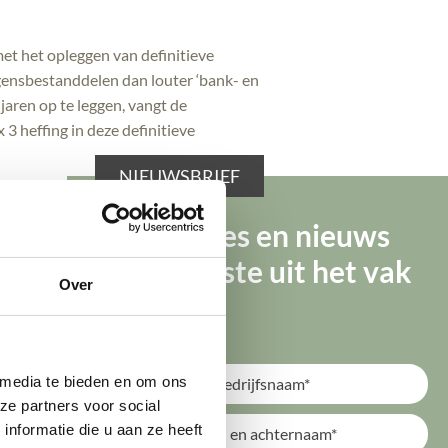
et het opleggen van definitieve
gensbestanddelen dan louter ‘bank- en
jaren op te leggen, vangt de
3 heffing in deze definitieve
NIEUWSBRIEF
belasting 2021 of heeft u deze brief
 het werkelijke rendement lager is dan
Tips, advies en nieuws
en aan de Belastingdienst via het
van de beste uit het vak
Over
om (binnen zes weken na de
u verwacht dat het werkelijke
et werkelijke rendement hoger is dan
 media te bieden en om ons 
rhalve kan het bezwaar niet leiden tot
e partners voor social 
formatie die u aan ze heeft 
belasting heeft betaald. In dat geval