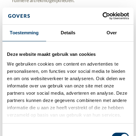
ruimere aftrekmogelijkheden.
Aftrek R&D-uitgaven
Een van de voorgestelde maatregelen is dat binnen
de EU-investeringen in R&D voor fiscale doeleinden
Toestemming
Details
Over
direct en volledig ten laste van de winst kunnen
worden gebracht, waardoor een fiscaal voordeel
Deze website maakt gebruik van cookies
wordt gerealiseerd. Op dit moment kent Nederland
al een regeling waarbij voortbrengingskosten van
We gebruiken cookies om content en advertenties te 
immateriële vaste activa ineens kunnen worden
personaliseren, om functies voor social media te bieden 
afgeschreven. Daarnaast ondersteunt Nederland
en om ons websiteverkeer te analyseren. Ook delen we 
ondersteunt R&D op fiscaal vlak momenteel via
informatie over uw gebruik van onze site met onze 
regelingen als de WBSO en de innovatiebox.
partners voor social media, adverteren en analyse. Deze 
partners kunnen deze gegevens combineren met andere 
Impact voor beleggers
informatie die u aan ze heeft verstrekt of die ze hebben 
verzameld op basis van uw gebruik van hun services.
Voor Nederlandse beleggers ligt de impact vooral in
de samenloop met de voorgenomen box
3‑hervorming. Het huidige voorstel zou het in de
Toestemmingsselectie