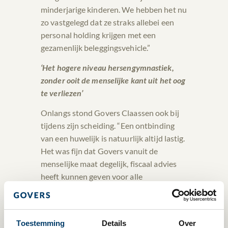
minderjarige kinderen. We hebben het nu
zo vastgelegd dat ze straks allebei een
personal holding krijgen met een
gezamenlijk beleggingsvehicle.”
‘Het hogere niveau hersengymnastiek,
zonder ooit de menselijke kant uit het oog
te verliezen’
Onlangs stond Govers Claassen ook bij
tijdens zijn scheiding. “Een ontbinding
van een huwelijk is natuurlijk altijd lastig.
Het was fijn dat Govers vanuit de
menselijke maat degelijk, fiscaal advies
heeft kunnen geven voor alle
betrokkenen. Ze hebben goed geluisterd
naar onze wensen en gaven proactief tips
over hoe ik mijn verantwoordelijkheid in
Toestemming
Details
Over
deze nieuwe situatie kon nemen. Ze