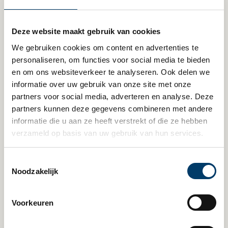
wisten de juiste mensen te mobiliseren
en hielden scherp in de gaten wat er
Deze website maakt gebruik van cookies
moest gebeuren. Het hogere niveau
We gebruiken cookies om content en advertenties te 
hersengymnastiek dus, zonder ooit de
personaliseren, om functies voor social media te bieden 
menselijke kant uit het oog te verliezen.”
en om ons websiteverkeer te analyseren. Ook delen we 
Rust voor nu en in de toekomst
informatie over uw gebruik van onze site met onze 
De samenwerking tussen Claassen en
partners voor social media, adverteren en analyse. Deze 
Govers is gebaseerd op een hoge mate
partners kunnen deze gegevens combineren met andere 
informatie die u aan ze heeft verstrekt of die ze hebben 
van wederzijds vertrouwen. “Ik heb ook
verzameld op basis van uw gebruik van hun services.
laten vastleggen dat mijn vaste
contactpersoon bij Govers een grote
hulprol krijgt als ik kom te overlijden. Dat
Toestemmingsselectie
Noodzakelijk
zegt denk ik genoeg. Mijn dagelijkse werk
eist veel van mijn aandacht op. Dan is het
fijn dat je wordt ondersteund door een
Voorkeuren
groep uiterst capabele mensen. Dat biedt
rust voor nu en in de toekomst.”