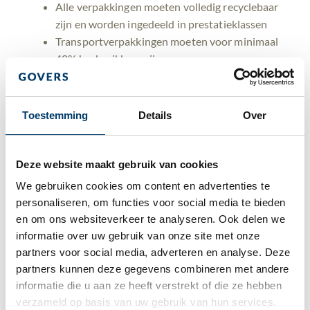
Alle verpakkingen moeten volledig recyclebaar
zijn en worden ingedeeld in prestatieklassen
Transportverpakkingen moeten voor minimaal
40% herbruikbaar zijn
Verbod op bepaalde eenmalige plastic
verpakkingen (zoals bij versproducten en
miniatuurverpakkingen in hotels)
Toestemming
Details
Over
Lege ruimte-verbod: maximaal 50% loze ruimte
in verzend- en transportverpakkingen, om
verspilling en onnodig transport te beperken
Deze website maakt gebruik van cookies
We gebruiken cookies om content en advertenties te 
Waarom dit nu belangrijk is
personaliseren, om functies voor social media te bieden 
en om ons websiteverkeer te analyseren. Ook delen we 
Hoewel de eerste verplichtingen al in augustus 2026
informatie over uw gebruik van onze site met onze 
ingaan, is de aandacht voor deze wetgeving vanuit de
partners voor social media, adverteren en analyse. Deze 
Nederlandse overheid tot nu toe beperkt geweest.
partners kunnen deze gegevens combineren met andere 
Hierdoor bestaat de kans dat veel organisaties nog
informatie die u aan ze heeft verstrekt of die ze hebben 
onvoldoende voorbereid zijn.
verzameld op basis van uw gebruik van hun services.