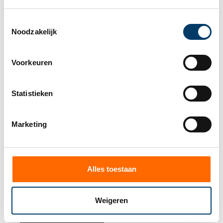
De impact van de PPWR is echter groot: vrijwel elke
organisatie die verpakkingen gebruikt, produceert of
Toestemmingsselectie
Noodzakelijk
distribueert krijgt ermee te maken.
Meer informatie
Voorkeuren
Wilt u weten wat deze regelgeving specifiek voor uw
organisatie betekent en hoe u zich kunt
Statistieken
voorbereiden?
Bekijk dan de website van
GreenbyBlue
Marketing
Vorige
Volgende
Alles toestaan
Deel dit bericht
Weigeren