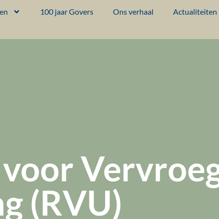
ten
100 jaar Govers
Ons verhaal
Actualiteiten
 voor Vervroe
ng (RVU)