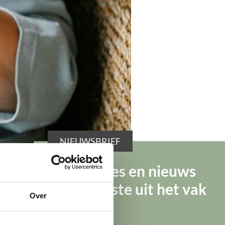
NIEUWSBRIEF
erknemers
met een zwaar beroep tot
Tips, advies en nieuws
van de beste uit het vak
Over
eudo-eindheffing) van 52% moeten
57,7% vanaf 2026,
64% vanaf 2027 en