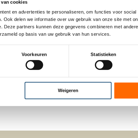
 van cookies
ent en advertenties te personaliseren, om functies voor social
eid te geven om
eerder te stoppen met werken geldt echter een dre
. Ook delen we informatie over uw gebruik van onze site met onz
erkgever gedurende maximaal drie jaar geen
fiscale strafheffing ov
e. Deze partners kunnen deze gegevens combineren met andere in
 maximaal 36 maanden voor zijn AOW-leeftijd stopt met werken.
erzameld op basis van uw gebruik van hun services.
.
ind 2025 af.
Het kabinet, werkgevers en vakbonden hebben in okto
Voorkeuren
Statistieken
rempelvrijstelling
met ingang van 2026. Het blijft dus mogelijk
o
ing
(in 2026 € 2.357 per maand)
per 1 januari 2026
te verhogen me
jaarlijks worden geïndexeerd
gebaseerd op de ontwikkeling van he
beoordeeld door cao-partijen en sociale partners.
Weigeren