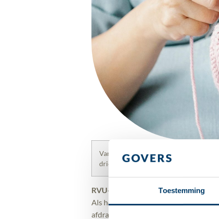
Vanaf 2026
wordt de
tijdelijke
RVU-drem
drie
jaar
v
óór
de AOW-leeftijd
vervoeg
RV
U
-uit
kering
Toestemming
Als hoofdregel geldt op dit moment d
afdragen
. Op Prinsjesdag is bekend g