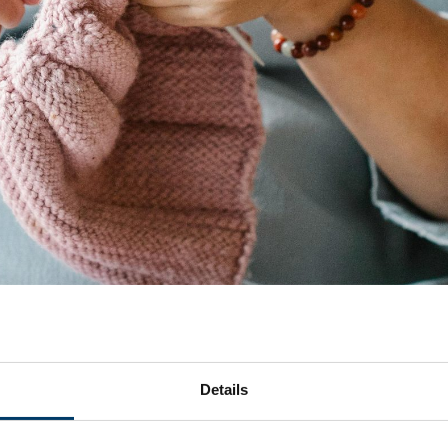
pelvrijstelling structureel
ingevoerd
.
Hierdoor blijft het mogelijk dat
w
d
met pensioen
kunnen
.
Details
at werkgevers
over
RVU
-uitkeringen
een fiscale strafheffing (ps
eworden dat deze strafheffing stapsgewijs wordt verhoogd, naar 