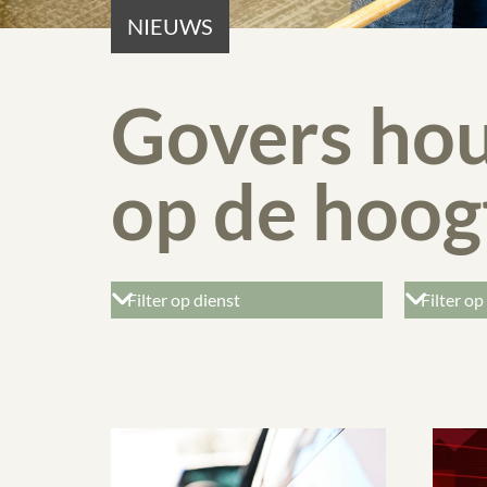
NIEUWS
Govers hou
op de hoog