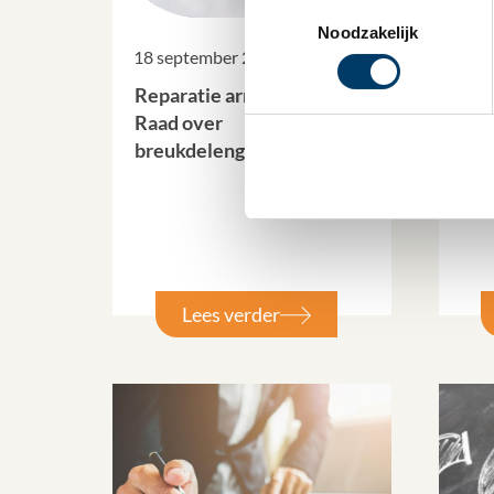
Toestemmingsselectie
Noodzakelijk
18 september 2025
18 
Reparatie arrest Hoge
Aan
Raad over
min
breukdelengemeenschap
(Pil
Lees verder