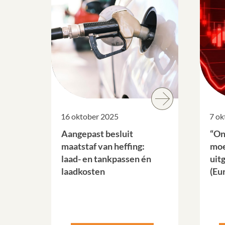
16 oktober 2025
7 ok
Aangepast besluit
“On
maatstaf van heffing:
moe
laad- en tankpassen én
uit
laadkosten
(Eu