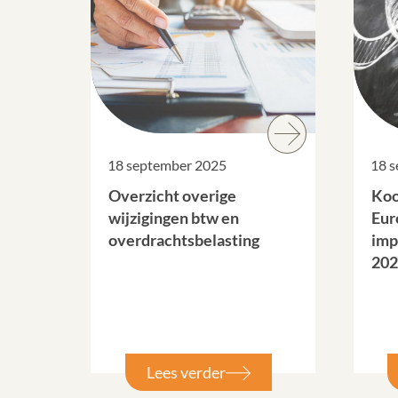
18 september 2025
18 
Overzicht overige
Koo
wijzigingen btw en
Eur
overdrachtsbelasting
imp
202
Lees verder