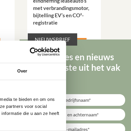
eindheffing leaseauto’s
met verbrandingsmotor,
bijtelling EV’s en CO²-
registratie
NIEUWSBRIEF
Lees verder
Tips, advies en nieuws
van de beste uit het vak
Over
 media te bieden en om ons 
e partners voor social 
formatie die u aan ze heeft 