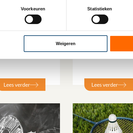
Voorkeuren
Statistieken
september 2025
18 september 2025
passing Wet
Wet implementatie EU
imumbelasting 2024
richtlijn
lar 2)
gegevensuitwisseling
Weigeren
minimumbelasting
(DAC9)
Lees verder
Lees verder