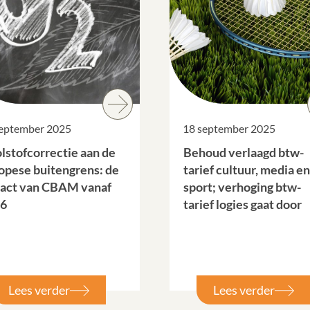
september 2025
18 september 2025
lstofcorrectie aan de
Behoud verlaagd btw-
opese buitengrens: de
tarief cultuur, media en
act van CBAM vanaf
sport; verhoging btw-
6
tarief logies gaat door
Lees verder
Lees verder