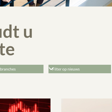
dt u
te