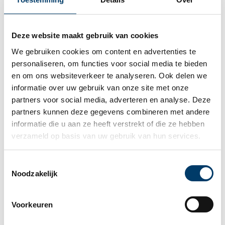
deze zal vanaf 2027 volledig moeten worden
ondergebracht in de vrije ruimte van de
werkkostenregeling.
Deze website maakt gebruik van cookies
We gebruiken cookies om content en advertenties te 
Voor meer informatie over personeelskortingen
personaliseren, om functies voor social media te bieden 
binnen de WKR verwijzen wij naar:
en om ons websiteverkeer te analyseren. Ook delen we 
Personeelskortingen – de fiscale spelregels belicht –
informatie over uw gebruik van onze site met onze 
Govers Accountants / Adviseurs
partners voor social media, adverteren en analyse. Deze 
Tot slot
partners kunnen deze gegevens combineren met andere 
informatie die u aan ze heeft verstrekt of die ze hebben 
Indien u na het lezen van het bovenstaande vragen
verzameld op basis van uw gebruik van hun services.
heeft, neemt u dan gerust contact op met uw Govers
contactpersoon of de focusgroep Loonheffingen via
loonheffingen@govers.nl of telefonisch via 040 2504
Toestemmingsselectie
Noodzakelijk
504.
Voorkeuren
Vorige
Volgende