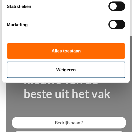
Deel dit bericht
Statistieken
Marketing
NIEUWBRIEF
Alles toestaan
Tips, advies en
Weigeren
nieuws van de
beste uit het vak