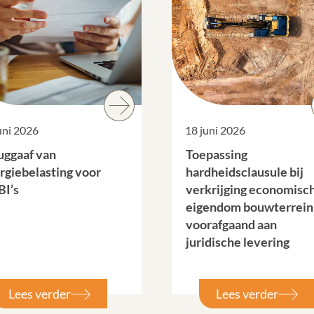
uni 2026
18 juni 2026
uggaaf van
Toepassing
rgiebelasting voor
hardheidsclausule bij
I’s
verkrijging economisc
eigendom bouwterrein
voorafgaand aan
juridische levering
Lees verder
Lees verder