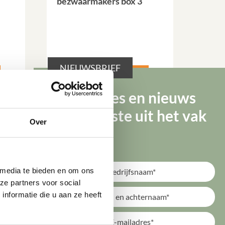
bezwaarmakers box 3
NIEUWSBRIEF
Lees verder
Tips, advies en nieuws
van de beste uit het vak
Over
 media te bieden en om ons 
e partners voor social 
formatie die u aan ze heeft 