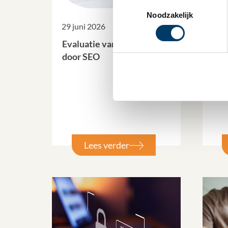
Toestemmingsselectie
Noodzakelijk
29 juni 2026
26 j
Evaluatie van de WKR
EU 
door SEO
Eur
ver
fis
dyn
Lees verder