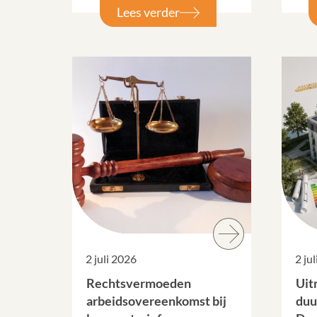
Lees verder
2 juli 2026
2 ju
Rechtsvermoeden
Uit
arbeidsovereenkomst bij
duu