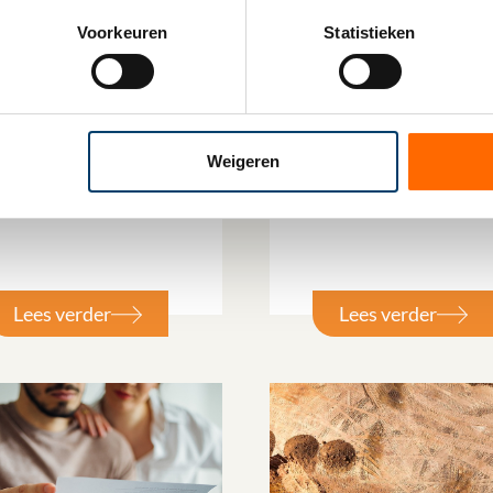
Voorkeuren
Statistieken
uni 2026
25 juni 2026
Tax Omnibus:
Update pseudo-
opese fiscale
eindheffing fossiele
eenvoudigingen,
personenauto’s
Weigeren
cale rust of nieuwe
amiek?
Lees verder
Lees verder