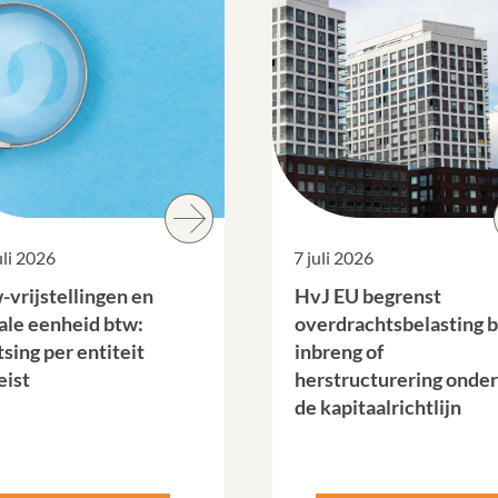
uli 2026
7 juli 2026
-vrijstellingen en
HvJ EU begrenst
cale eenheid btw:
overdrachtsbelasting b
sing per entiteit
inbreng of
eist
herstructurering onder
de kapitaalrichtlijn