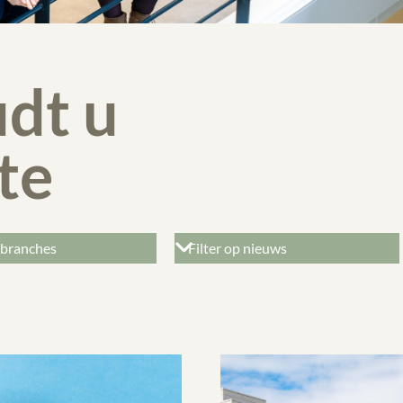
dt u
te